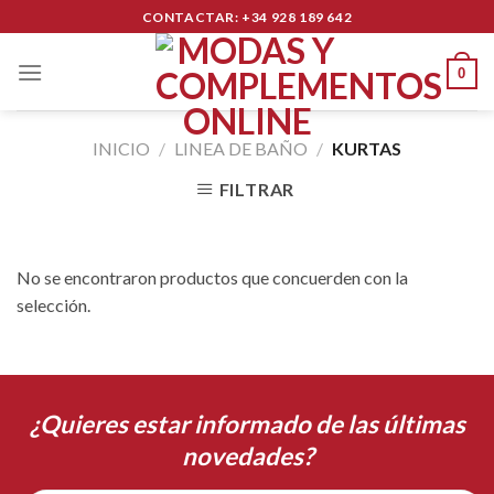
Skip
CONTACTAR: +34 928 189 642
to
content
0
INICIO
/
LINEA DE BAÑO
/
KURTAS
FILTRAR
No se encontraron productos que concuerden con la
selección.
¿Quieres estar informado de las últimas
novedades?