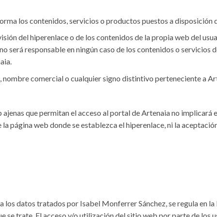
forma los contenidos, servicios o productos puestos a disposición d
sión del hiperenlace o de los contenidos de la propia web del usua
 no será responsable en ningún caso de los contenidos o servicios d
aia.
, nombre comercial o cualquier signo distintivo perteneciente a Art
 ajenas que permitan el acceso al portal de Artenaia no implicará e
de la página web donde se establezca el hiperenlace, ni la aceptaci
a los datos tratados por Isabel Monferrer Sánchez, se regula en la 
 se trate. El acceso y/o utilización del sitio web por parte de los 