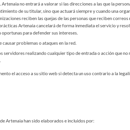
 Artenaia no entrará a valorar si las direcciones a las que la perso
timiento de su titular, sino que actuará siempre y cuando una orga
anizaciones reciben las quejas de las personas que reciben correos n
rácticas Artenaia cancelará de forma inmediata el servicio y reso
n oportunas para defender sus intereses.
e causar problemas o ataques en la red.
os servidores realizando cualquier tipo de entrada o acción que no 
.
to el acceso a su sitio web si detecta un uso contrario a la legali
de Artenaia han sido elaborados e incluidos por: