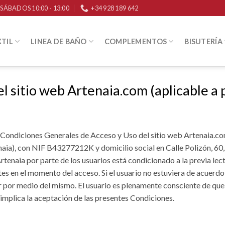
 / SÁBADOS 10:00 - 13:00
+34 928 189 642
TIL
LINEA DE BAÑO
COMPLEMENTOS
BISUTERÍA
l sitio web Artenaia.com (aplicable a 
Condiciones Generales de Acceso y Uso del sitio web Artenaia.com
aia), con NIF B43277212K y domicilio social en Calle Polizón, 60
Artenaia por parte de los usuarios está condicionado a la previa lec
es en el momento del acceso. Si el usuario no estuviera de acuerd
ar por medio del mismo. El usuario es plenamente consciente de qu
, implica la aceptación de las presentes Condiciones.