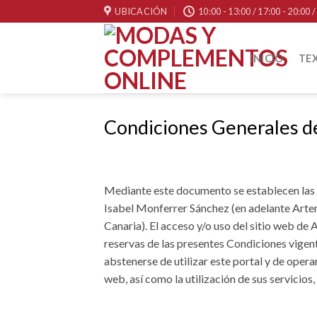
Skip
UBICACIÓN
10:00 - 13:00 / 17:00 - 20:00
to
content
INICIO
TEX
Condiciones Generales de
Mediante este documento se establecen las 
Isabel Monferrer Sánchez (en adelante Arten
Canaria). El acceso y/o uso del sitio web de 
reservas de las presentes Condiciones vigent
abstenerse de utilizar este portal y de oper
web, así como la utilización de sus servicios