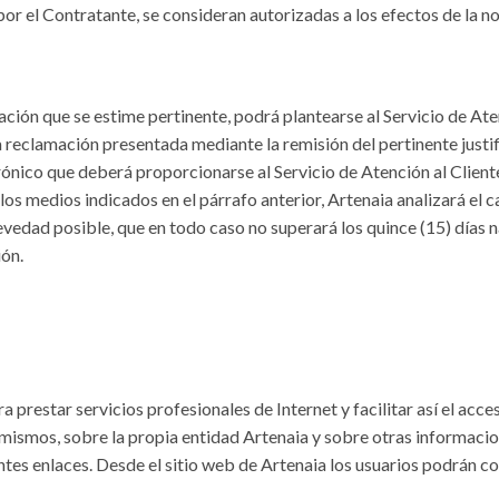
r el Contratante, se consideran autorizadas a los efectos de la n
ción que se estime pertinente, podrá plantearse al Servicio de Aten
 la reclamación presentada mediante la remisión del pertinente just
trónico que deberá proporcionarse al Servicio de Atención al Client
los medios indicados en el párrafo anterior, Artenaia analizará el c
edad posible, que en todo caso no superará los quince (15) días na
ión.
a prestar servicios profesionales de Internet y facilitar así el acce
s mismos, sobre la propia entidad Artenaia y sobre otras informac
tes enlaces. Desde el sitio web de Artenaia los usuarios podrán con