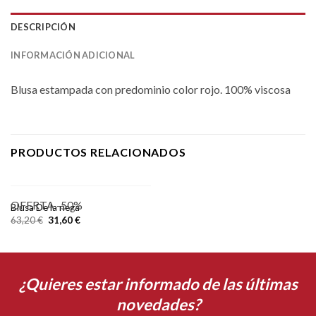
DESCRIPCIÓN
INFORMACIÓN ADICIONAL
Blusa estampada con predominio color rojo. 100% viscosa
PRODUCTOS RELACIONADOS
OFERTA -50%
Blusa De la riega
63,20
€
31,60
€
¿Quieres estar informado de las últimas
novedades?