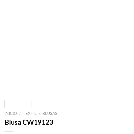
INICIO
/
TEXTIL
/
BLUSAS
Blusa CW19123