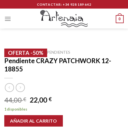
Skip
CONTACTAR: +34 928 189 642
to
content
0
OFERTA -50%
INICIO
/
BISUTERÍA
/
PENDIENTES
Pendiente CRAZY PATCHWORK 12-
18855
44,00
22,00
€
€
1 disponibles
AÑADIR AL CARRITO