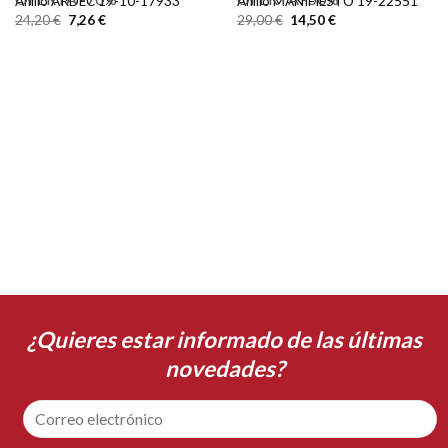
Anillo ARDEC 19-10-17933
Anillo MANIFIESTO 19-22551
24,20
€
7,26
€
29,00
€
14,50
€
¿Quieres estar informado de las últimas
novedades?