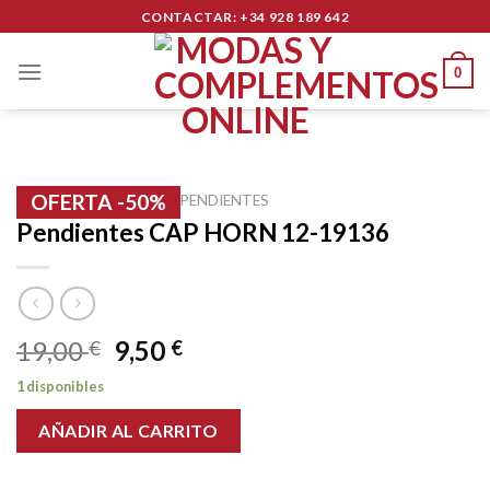
Skip
CONTACTAR: +34 928 189 642
to
content
0
OFERTA -50%
INICIO
/
BISUTERÍA
/
PENDIENTES
Pendientes CAP HORN 12-19136
19,00
9,50
€
€
1 disponibles
AÑADIR AL CARRITO