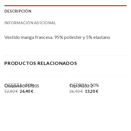
DESCRIPCIÓN
INFORMACIÓN ADICIONAL
Vestido manga francesa. 95% poliester y 5% elastano
PRODUCTOS RELACIONADOS
OFERTA -50%
OFERTA -50%
Chaqueta DF19205
Top 34253-2
52,80
€
26,40
€
26,40
€
13,20
€