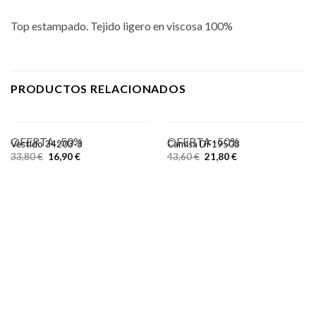
Top estampado. Tejido ligero en viscosa 100%
PRODUCTOS RELACIONADOS
OFERTA -50%
OFERTA -50%
Vestido 34203-3
Camisa DF19503
33,80
€
16,90
€
43,60
€
21,80
€