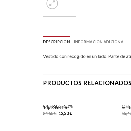
DESCRIPCIÓN
INFORMACIÓN ADICIONAL
Vestido con recogido en un lado. Parte de at
PRODUCTOS RELACIONADO
OFERTA -50%
OFE
Top 34535-6
Vest
24,60
€
12,30
€
55,4