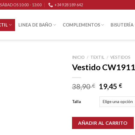
 / SÁBADOS 10:00 - 13:00
+34 928 189 642
TIL
LINEA DE BAÑO
COMPLEMENTOS
BISUTERÍA
INICIO
/
TEXTIL
/
VESTIDOS
Vestido CW191
38,90
19,45
€
€
Talla
AÑADIR AL CARRITO