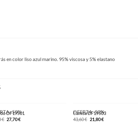
rás en color liso azul marino. 95% viscosa y 5% elastano
S
RTA -50%
OFERTA -50%
ido DF19501
Camisa DF19503
0
€
27,70
€
43,60
€
21,80
€