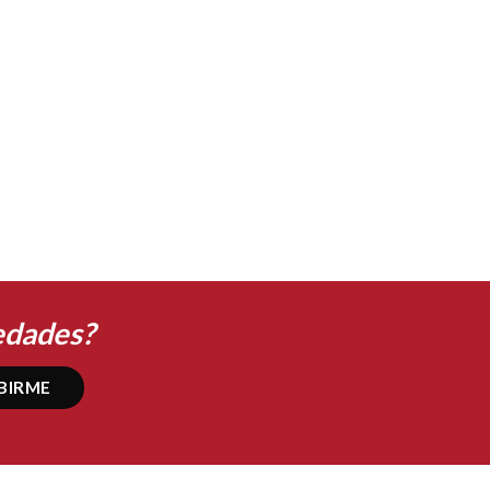
Vestido DF 19202
50,60
€
25,30
€
edades?