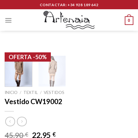
Skip
CONTACTAR: +34 928 189 642
to
content
0
OFERTA -50%
INICIO
/
TEXTIL
/
VESTIDOS
Vestido CW19002
45,90
22,95
€
€