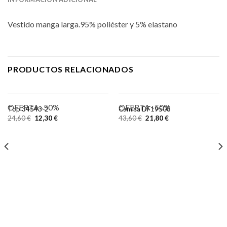
Vestido manga larga.95% poliéster y 5% elastano
PRODUCTOS RELACIONADOS
OFERTA -50%
OFERTA -50%
Top 34543-2
Camisa DF19503
24,60
€
12,30
€
43,60
€
21,80
€