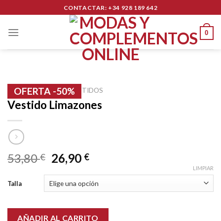
Skip
CONTACTAR: +34 928 189 642
to
content
0
OFERTA -50%
INICIO
/
TEXTIL
/
VESTIDOS
Vestido Limazones
53,80
26,90
€
€
LIMPIAR
Talla
AÑADIR AL CARRITO